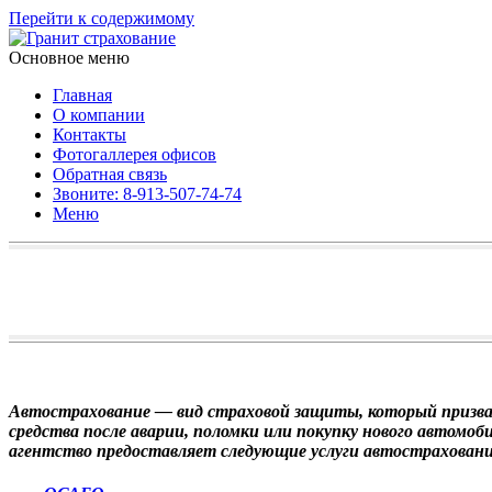
Перейти к содержимому
Основное меню
Гранит страхование
Страховое агентство в Красноярске
Главная
О компании
Контакты
Фотогаллерея офисов
Обратная связь
Звоните: 8-913-507-74-74
Меню
Автострахование — вид страховой защиты, который призва
средства после аварии, поломки или покупку нового автомо
агентство предоставляет следующие услуги автостраховани